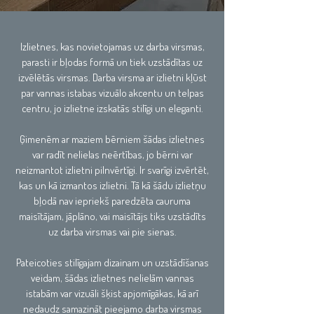
Izlietnes, kas novietojamas uz darba virsmas,
parasti ir bļodas formā un tiek uzstādītas uz
izvēlētās virsmas. Darba virsma ar izlietni kļūst
par vannas istabas vizuālo akcentu un telpas
centru, jo izlietne izskatās stilīgi un eleganti.
Ģimenēm ar maziem bērniem šādas izlietnes
var radīt nelielas neērtības, jo bērni var
neizmantot izlietni pilnvērtīgi. Ir svarīgi izvērtēt,
kas un kā izmantos izlietni. Tā kā šādu izlietņu
bļodā nav iepriekš paredzēta cauruma
maisītājam, jāplāno, vai maisītājs tiks uzstādīts
uz darba virsmas vai pie sienas.
Pateicoties stilīgajam dizainam un uzstādīšanas
veidam, šādas izlietnes nelielām vannas
istabām var vizuāli šķist apjomīgākas, kā arī
nedaudz samazināt pieejamo darba virsmas