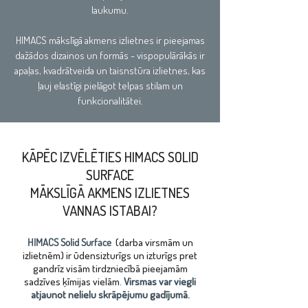
laukumu.
HIMACS mākslīgā akmens izlietnes ir pieejamas
dažādos dizainos un formās - vispopulārākās ir
apaļas, kvadrātveida un taisnstūra izlietnes, kas
ļauj elastīgi pielāgot telpas stilam un
funkcionalitātei.
KĀPĒC IZVĒLĒTIES HIMACS SOLID
SURFACE
MĀKSLĪGĀ AKMENS IZLIETNES
VANNAS ISTABAI?
HIMACS Solid Surface
(darba virsmām un
izlietnēm) ir ūdensizturīgs un izturīgs pret
gandrīz visām tirdzniecībā pieejamām
sadzīves ķīmijas vielām.
Virsmas var viegli
atjaunot nelielu skrāpējumu gadījumā.