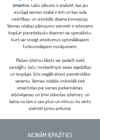
izmantos.
Labs sākums ir analizēt, kas jau
esošajā vannas istabā ir ērti un kas rada
neērtības, un izstrādāt dizaina koncepciju.
Vannas istabas plānojums vienmēr ir ieteicams
kopā ar pieredzējušu dizaineri vai speciālistu,
kurš var sniegt ieteikumus optimālākajiem
funkcionālajiem risinājumiem.
Plašais izlietņu klāsts var padarīt izvēli
sarežģītu, taču, noskaidrojot savas vajadzības
un iespējas, būs vieglāk atrast piemērotāko
variantu. Vannas istabās visbiežāk tiek
izmantotas pie sienas piekarināmas,
iebūvējamas un brīvi stāvošas izlietnes, un
katrai no tām ir savi plusi un mīnusi, ko vērts
izvērtēt pirms pirkuma.
AICINĀM IEPAZĪTIES