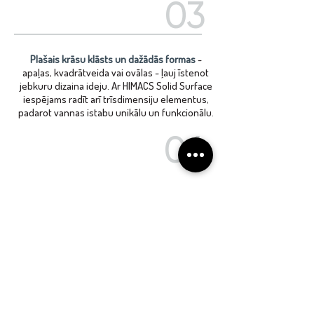
03
Plašais krāsu klāsts un dažādās formas
-
apaļas, kvadrātveida vai ovālas - ļauj īstenot
jebkuru dizaina ideju. Ar HIMACS Solid Surface
iespējams radīt arī trīsdimensiju elementus,
padarot vannas istabu unikālu un funkcionālu.
04
Ja Jums jau ir ideja vai projekts,
sazinieties ar mums, un mēs palīdzēsim
īstenot JŪSU sapņu vannas istabu.
KONTAKTI