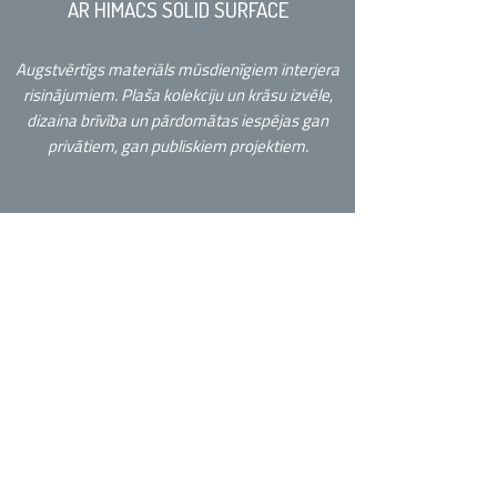
AR HIMACS SOLID SURFACE
Augstvērtīgs materiāls mūsdienīgiem interjera
risinājumiem. Plaša kolekciju un krāsu izvēle,
dizaina brīvība un pārdomātas iespējas gan
privātiem, gan publiskiem projektiem.
Veronika Rahova
HIMACS klientu apkalpošanas un
projektu asistente
+370 675 70799
veronika@nordstock.fi