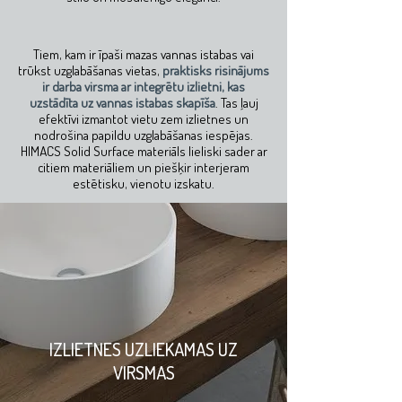
Tiem, kam ir īpaši mazas vannas istabas vai
trūkst uzglabāšanas vietas,
praktisks risinājums
ir darba virsma ar integrētu izlietni, kas
uzstādīta uz vannas istabas skapīša
. Tas ļauj
efektīvi izmantot vietu zem izlietnes un
nodrošina papildu uzglabāšanas iespējas.
HIMACS Solid Surface materiāls lieliski sader ar
citiem materiāliem un piešķir interjeram
estētisku, vienotu izskatu.
IZLIETNES UZLIEKAMAS UZ
VIRSMAS