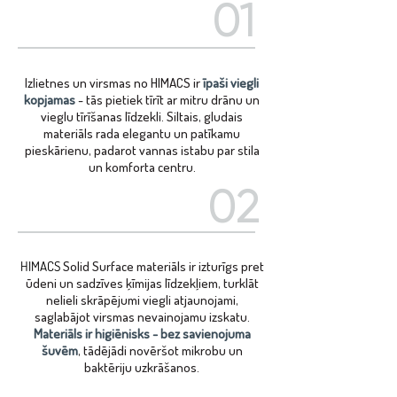
01
Izlietnes un virsmas no HIMACS ir
īpaši viegli
kopjamas
- tās pietiek tīrīt ar mitru drānu un
vieglu tīrīšanas līdzekli. Siltais, gludais
materiāls rada elegantu un patīkamu
pieskārienu, padarot vannas istabu par stila
un komforta centru.
02
HIMACS
Solid Surface materiāls ir izturīgs pret
ūdeni un sadzīves ķīmijas līdzekļiem, turklāt
nelieli skrāpējumi viegli atjaunojami,
saglabājot virsmas nevainojamu izskatu.
Materiāls ir higiēnisks - bez savienojuma
šuvēm
, tādējādi novēršot mikrobu un
baktēriju uzkrāšanos.