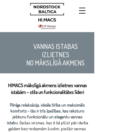
VANNAS ISTABAS
IZLIETNES
NO MĀKSLĪGĀ AKMENS
HIMACS mākslīgā akmens izlietnes vannas
istabām – stila un funkcionalitātes līderi
Pilnīga relaksācija, ideāla tīrība un maksimāls
komforts - tās ir trīs īpašības, kas raksturo
jebkuru funkcionālu un elegantu vannas
istabu.
Gaišas virsmas, kas it kā plūst pāri darba
galdam bez redzamām šuvēm, piešķir vannas