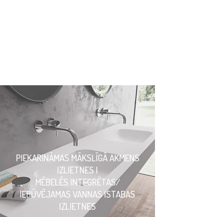
SAZINĀTIES
PIEKARINĀMAS MĀKSLĪGĀ AKMENS
IZLIETNES |
MĒBELĒS INTEGRĒTAS/
IEBŪVĒJAMAS VANNAS ISTABAS
IZLIETNES