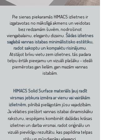
P
ie sienas piekaramās HIMACS izlietnes ir
izgatavotas no mākslīgā akmens un veidotas
bez redzamām šuvēm, nodrošinot
viengabalainu, elegantu dizainu.
Šādas izlietnes
saglabā vannas istabas minimālistisko estētiku,
radot sakoptu un kompaktu risinājumu.
Atstājot brīvu vietu zem izlietnes, tās padara
telpu ērtāk pieejamu un vizuāli plašāku - ideāli
piemērotas gan lielām, gan mazām vannas
istabām.
HIMACS Solid Surface materiāls ļauj radīt
virsmas jebkura izmēra ar vienu vai vairākām
izlietnēm
, pilnībā pielāgotām jūsu vajadzībām.
Ja vēlaties piešķirt vannas istabai dinamiskāku
raksturu, iespējams kombinēt dažādas krāsas
izlietnei un darba virsmai, radot oriģinālu un
vizuāli pievilcīgu rezultātu, kas papildina telpas
stilu un mūsdienīgu eleganci.