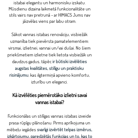
istabai elegantu un harmonisku izskatu.
Mūsdienu dizaina laikmetā funkcionalitāte un
stils vairs nav pretrunā - ar HIMACS Jums nav
jāizvēlas viens par labu otram.
Sākot vannas istabas renovāciju, visbiežāk
uzmanība tiek pievērsta pamatelementiem:
virsmai, izlietnei, vannai un/vai dušai. No šiem
priekšmetiem izlietne tiek lietota visbiežāk un
daudzus gadus, tāpēc
ir būtiski izvēlēties
augstas kvalitātes, stilīgu un praktisku
risinājumu
, kas ilgtermiņā apvieno komfortu,
izturību un eleganci.
Kā izvēlēties piemērotāko izlietni savai
vannas istabai?
Funkcionālas un stilīgas vannas istabas izveide
prasa rūpīgu plānošanu. Pirms aprīkojuma un
mēbeļu iegādes
svarīgi izvērtēt telpas izmērus,
izkārtojumu, paredzētās funkcijas un to, kas to