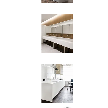
Vannas istabas
virsmas
Virtuves izlietnes no
mākslīgā akmens