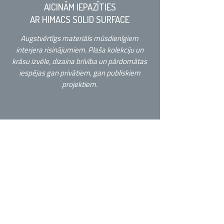
AICINĀM IEPAZĪTIES
AR HIMACS SOLID SURFACE
Augstvērtīgs materiāls mūsdienīgiem
interjera risinājumiem. Plaša kolekciju un
krāsu izvēle, dizaina brīvība un pārdomātas
iespējas gan privātiem, gan publiskiem
projektiem.
Veronika Rahova
HIMACS klientu apkalpošanas un
projektu asistente