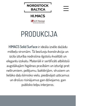
PRODUKCIJA
HIMACS
Solid Surface
ir ideāla izvēle dažādu
mēbeļu virsmām. Tā bezšuvju konstrukcija un
izcila izturība nodrošina ilgstošu kvalitāti un
elegantu izskatu. Materiāli ir sertificēti atbilstoši
augstākajām higiēnas prasībām un izturīgi pret
netīrumiem, pelējumu, baktērijām, vīrusiem un
lielāko daļu ķīmisko vielu, piedāvājot uzticamus
un drošus risinājumus gan dzīvojamo, gan
publisko telpu interjeros.