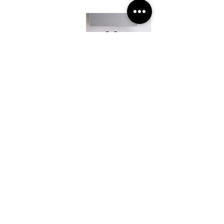
Vannas istabas
izlietnes no
mākslīgā akmens
Mākslīgā akmens
fasādes