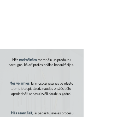
+370 675 70799
veronika@nordstock.fi
SAZINĀTIES
Mēs
nodrošinām
materiālu un produktu
paraugus, kā arī profesionālas konsultācijas.
Mēs vēlamies,
lai mūsu zināšanas palīdzētu
Jums ietaupīt daudz naudas un Jūs būtu
apmierināti ar savu izvēli daudzus gadus!
Mēs esam šeit
,
lai padarītu izvēles procesu