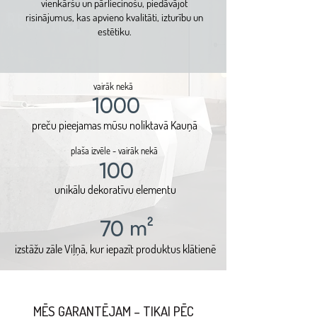
vienkāršu un pārliecinošu, piedāvājot
risinājumus, kas apvieno kvalitāti, izturību un
estētiku.
vairāk nekā
1000
preču pieejamas mūsu noliktavā Kauņā
plaša izvēle - vairāk nekā
100
unikālu dekoratīvu elementu
m
2
70
izstāžu zāle Viļņā, kur iepazīt produktus klātienē
MĒS GARANTĒJAM – TIKAI PĒC