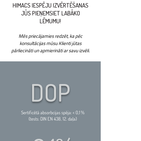
HIMACS IESPĒJU IZVĒRTĒŠANAS
JŪS PIEŅEMSIET LABĀKO
LĒMUMU!
Mēs priecājamies redzēt, ka pēc
konsultācijas mūsu Klienti jūtas
pārliecināti un apmierināti ar savu izvēli.
DOP
Sertificētā absorbcijas spēja: < 0,1 %
(tests: DIN EN 438, 12. daļa)