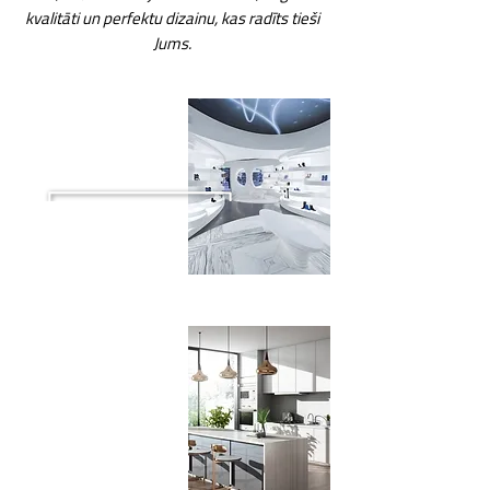
kvalitāti un perfektu dizainu, kas radīts tieši
Jums.
Mākslīgā akmens
darba virsmas
Virtuves virsmas