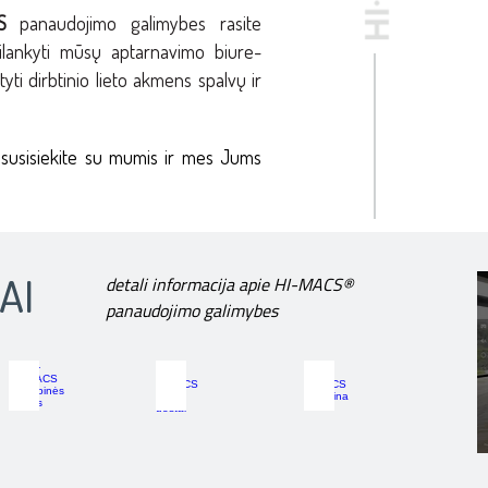
S
panaudojimo galimybes rasite
ilankyti mūsų aptarnavimo biure-
yti dirbtinio lieto akmens spalvų ir
ą, susisiekite su mumis ir mes Jums
AI
detali informacija apie HI-MACS®
panaudojimo galimybes
HI-MACS Prekybinės erdvės
HIMACS Oro uostai
HIMACS Medicina