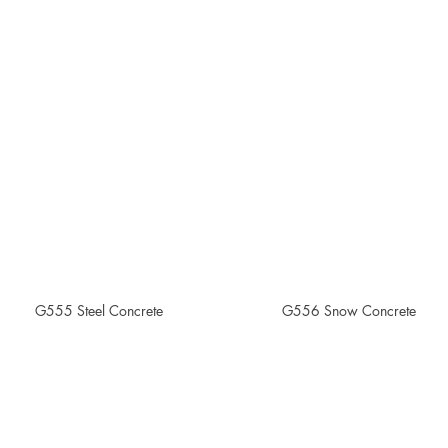
G555 Steel Concrete
G556 Snow Concrete