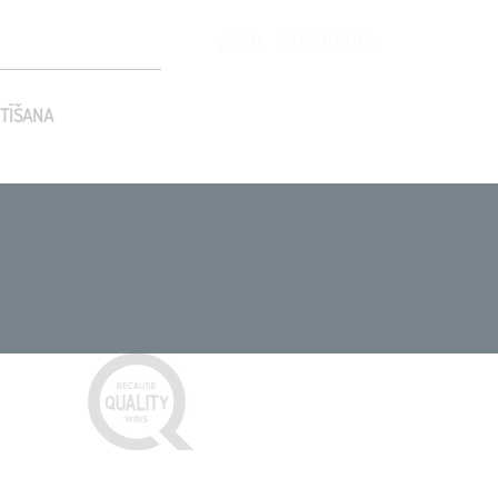
+370 675 70799
TĪŠANA