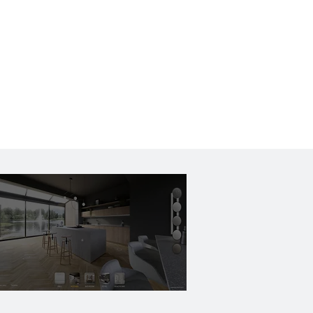
VIRTUALUS
SHOWROOM
Suteikite savo vizijoms
perspektyvą!