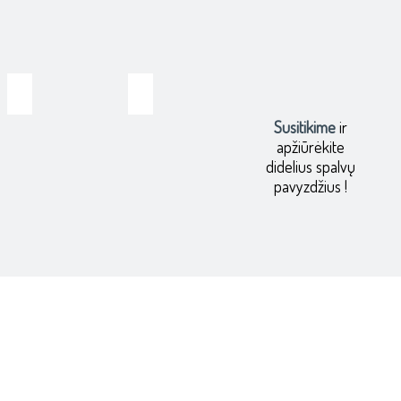
HIMACS Ekologija
HIMACS Terrazzo kolekcija
Susitikime
ir
apžiūrėkite
didelius spalvų
pavyzdžius !