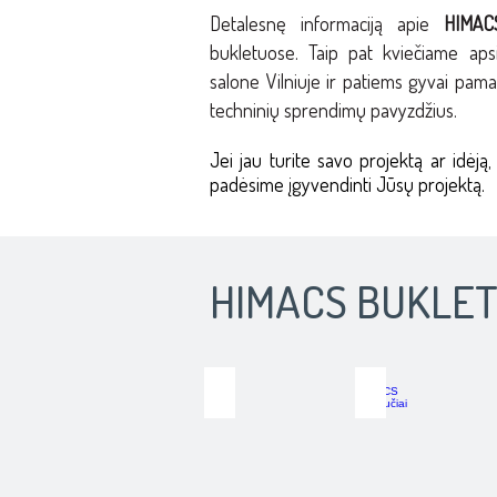
Detalesnę informaciją apie
HIMAC
bukletuose. Taip pat kviečiame aps
salone Vilniuje ir patiems gyvai pamat
techninių sprendimų pavyzdžius.
Jei jau turite savo projektą ar idėj
padėsime įgyvendinti Jūsų projektą.
HIMACS BUKLET
HIMACS Virtuvės | Vonios
HIMACS Viešbučiai