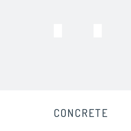
HIMACS Fasadai
HI-MACS Pagrindinis
CONCRETE