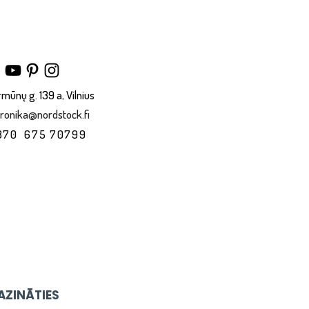
rmūnų g. 139 a, Vilnius
ronika@nordstock.fi
370 675 70799
AZINĀTIES