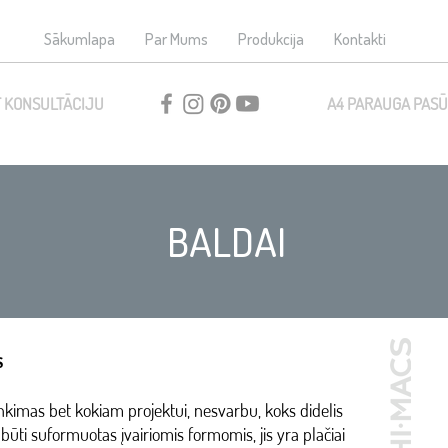
Sākumlapa
Par Mums
Produkcija
Kontakti
 KONSULTĀCIJU
A4 PARAUGA PASŪ
BALDAI
s
nkimas bet kokiam projektui, nesvarbu, koks didelis
ūti suformuotas įvairiomis formomis, jis yra plačiai