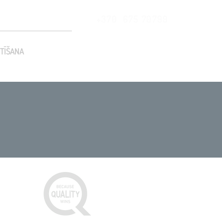
+370 675 70799
TĪŠANA