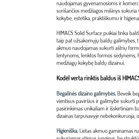
naudojamas gyvenamosioms ir komercin
surišančios medžiagos mišinys sukuria v
kokybe, estetika, praktiškumu ir higiena
HIMACS Solid Surface puikiai tinka balda
taip pat užsakomųjų baldų galimybes, ti
akmuo naudojamas sukurti aštrių formų
lentynoms, lenktos formos sėdynėms, H
medžiagų kokybę baldų dizainui.
Kodėl verta rinktis baldus iš HIMA
Begalinės dizaino galimybės.
Beveik beg
vientisus paviršius ir galimybė sukurti 
pasirinkimas unikaliam ir išskirtiniam 
dizainas tarpusavyje nebekonkuruoja, 
Higieniška.
Lietas akmuo gaminamas nau
sukuriamas stiprus junginys, be struktū