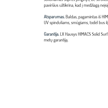
paviršius užtikrina, kad į medžiagą neįsi
Atsparumas.
Baldas, pagamintas iš HIM
UV spinduliams, smūgiams, todėl bus il
Garantija.
LX Hausys HIMACS Solid Surfac
metų garantiją.