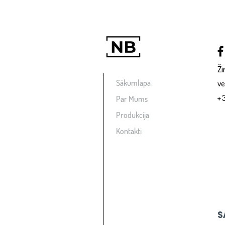
Ži
Sākumlapa
ve
+
Par Mums
Produkcija
Kontakti
S