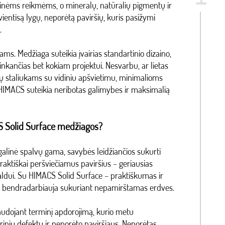
ėms reikmėms, o mineralų, natūralių pigmentų ir
ientisą lygų, neporėtą paviršių, kuris pasižymi
.
ms. Medžiaga suteikia įvairias standartinio dizaino,
nkančias bet kokiam projektui. Nesvarbu, ar lietas
 staliukams su vidiniu apšvietimu, minimalioms
IMACS suteikia neribotas galimybes ir maksimalią
CS Solid Surface medžiagos?
alinė spalvų gama, savybės leidžiančios sukurti
praktiškai peršviečiamus paviršius – geriausias
baldui. Su HIMACS Solid Surface – praktiškumas ir
o bendradarbiauja sukuriant nepamirštamas erdves.
dojant terminį apdorojimą, kurio metu
rinių defektų ir neporėto paviršiaus. Neporėtas