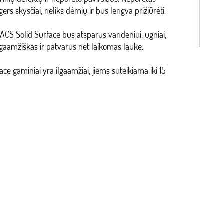
gers skysčiai, neliks dėmių ir bus lengva prižiūrėti.
ACS Solid Surface bus atsparus vandeniui, ugniai,
gaamžiškas ir patvarus net laikomas lauke.
e gaminiai yra ilgaamžiai, jiems suteikiama iki 15