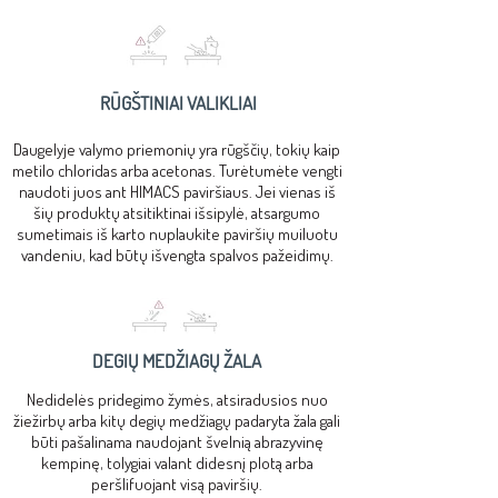
RŪGŠTINIAI VALIKLIAI
Daugelyje valymo priemonių yra rūgščių, tokių kaip
metilo chloridas arba acetonas. Turėtumėte vengti
naudoti juos ant HIMACS paviršiaus. Jei vienas iš
šių produktų atsitiktinai išsipylė, atsargumo
sumetimais iš karto nuplaukite paviršių muiluotu
vandeniu, kad būtų išvengta spalvos pažeidimų.
DEGIŲ MEDŽIAGŲ ŽALA
Nedidelės pridegimo žymės, atsiradusios nuo
žiežirbų arba kitų degių medžiagų padaryta žala gali
būti pašalinama naudojant švelnią abrazyvinę
kempinę, tolygiai valant didesnį plotą arba
peršlifuojant visą paviršių.