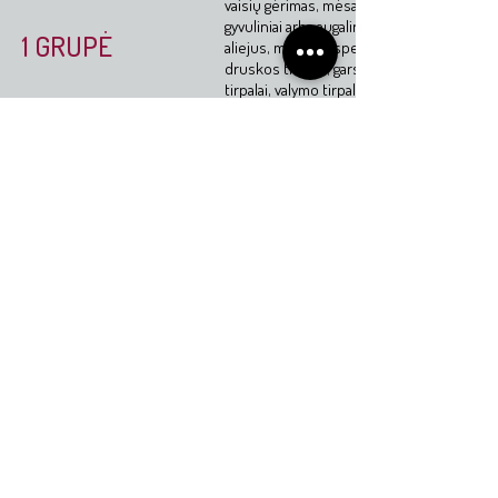
vaisių gėrimas, mėsa ir dešra,
gyvuliniai arba augaliniai riebalai,
1 GRUPĖ
aliejus, mielių suspensija vandenyje,
druskos tirpalai, garstyčios, muilo
tirpalai, valymo tirpalai, alkoholiniai
gėrimai, fenolis ir chloramino-T
dezinfekavimo priemonės, citrinų
rūgštis (10% tirpalas)
16-24 val.
Sąveika :
4-5 lygis
Atsparumas:
Kava (120 g kavos per litrą vandens),
juodoji arbata (9 g arbatos per
vandens), pienas, kolos gėrimai, vyno
actas, šarminės valymo priemonės (10
2 GRUPĖ
% vandenyje), vandenilio peroksidas (3
% tirpalas), amoniakas (10 %
komercinio koncentrato tirpalas), lūpų