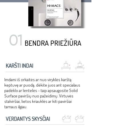
01
BENDRA PRIEŽIŪRA
KARŠTI INDAI
Imdami iš orkaitės ar nuo viryklės karštą
keptuvę ar puodą, dėkite juos ant specialaus
padėklo ar lentelės - taip apsaugosite Solid
Surface paviršių nuo pažeidimų. Virtuvės
stalviršiai, lietos kriauklės ar kiti paviršiai
tarnaus ilgiau.
VERDANTYS SKYSČIAI