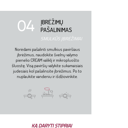
04
ĮBRĖŽIMŲ
PAŠALINIMAS
SMULKŪS ĮBRĖŽIMAI
Norėdami pašalinti smulkius paviršiaus
įbrėžimus, naudokite švelnų valymo
pienelio CREAM valiklį ir mikropluošto
šluostę. Visą paviršių valykite sukamaisiais
judesiais kol pašalinsite įbrėžimus. Po to
nuplaukite vandeniu ir išdžiovinkite.
KĄ DARYTI STIPRIAI