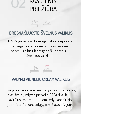
02
KASDIENINĖ
PRIEŽIŪRA
DRĖGNA ŠLUOSTĖ, ŠVELNUS VALIKLIS
HIMACS yra visiškai homogeniška ir neporėta
medžiaga, todėl normaliam, kasdieniam
valymui reikia tik drėgnos šluostės ir
švelnaus valiklio.
VALYMO PIENELIO CREAM VALIKLIS
Valymui naudokite neabrazyvines priemones,
pvz. švelnų valymo pienelio CREAM valiklį.
Paviršius rekomenduojama valyti apskirtais
judesiais išlaikant tolygų paviršiaus blizgumą.