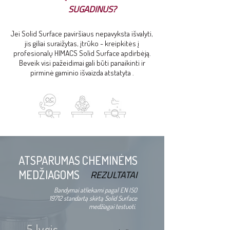
SUGADINUS?
Jei Solid Surface paviršiaus nepavyksta išvalyti,
jis giliai suraižytas, įtrūko - kreipkitės į
profesionalų HIMACS Solid Surface apdirbėją.
Beveik visi pažeidimai gali būti panaikinti ir
pirminė gaminio išvaizda atstatyta .
ATSPARUMAS CHEMINĖMS
MEDŽIAGOMS
REZULTATAI
Bandymai atliekami pagal EN ISO
19712 standartą skirtą Solid Surface
medžiagai testuoti.
5 lygis