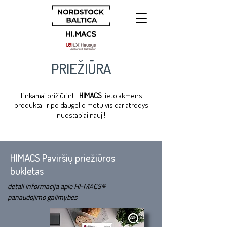
PRIEŽIŪRA
Tinkamai prižiūrint,
HIMACS
lieto akmens
produktai ir po daugelio metų vis dar atrodys
nuostabiai nauji!
HIMACS Paviršių priežiūros
bukletas
detali informacija apie HI-MACS®
panaudojimo galimybes