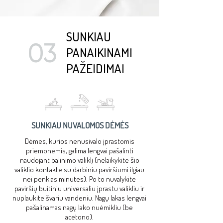
SUNKIAU
03
PANAIKINAMI
PAŽEIDIMAI
SUNKIAU NUVALOMOS DĖMĖS
Dėmes, kurios nenusivalo įprastomis
priemonėmis, galima lengvai pašalinti
naudojant balinimo valiklį (nelaikykite šio
valiklio kontakte su darbiniu paviršiumi ilgiau
nei penkias minutes). Po to nuvalykite
paviršių buitiniu universaliu įprastu valikliu ir
nuplaukite švariu vandeniu. Nagų lakas lengvai
pašalinamas nagų lako nuėmikliu (be
acetono).