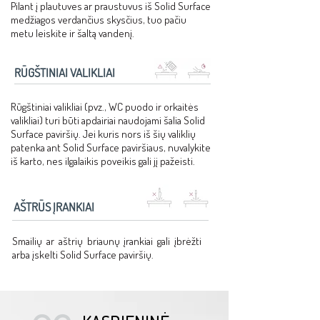
Pilant į plautuves ar praustuvus iš Solid Surface
medžiagos verdančius skysčius, tuo pačiu
metu leiskite ir šaltą vandenį.
RŪGŠTINIAI VALIKLIAI
Rūgštiniai valikliai (pvz., WC puodo ir orkaitės
valikliai) turi būti apdairiai naudojami šalia Solid
Surface paviršių. Jei kuris nors iš šių valiklių
patenka ant Solid Surface paviršiaus, nuvalykite
iš karto, nes ilgalaikis poveikis gali jį pažeisti.
AŠTRŪS ĮRANKIAI
Smailių ar aštrių briaunų įrankiai gali įbrėžti
arba įskelti Solid Surface paviršių.