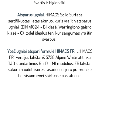
švarūs ir higieniški.
Atsparus ugniai.
HIMACS Solid Surface
sertifikuotas lietas akmuo, kuris yra itin atsparus
ugniai (DIN 4102-1 - B1 klasė, Warringtono gaisro
klasė - 0), todėl idealus ten, kur saugumas yra itin
svarbus.
Ypač ugniai atspari formulė HIMACS FR.
„HIMACS
FR“ versijos lakštai iš S728 Alpine White atitinka
TJO standartinius B + D ir M1 modulius. FR lakštai
sukurti naudoti išorės fasaduose, jūrų pramonėje
bei visuomenei skirtuose pastatuose.