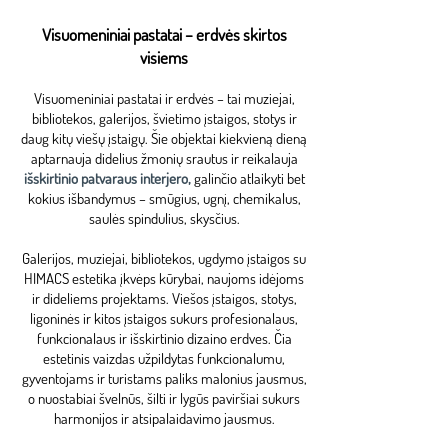
Visuomeniniai pastatai – erdvės skirtos
visiems
Visuomeniniai pastatai ir erdvės – tai muziejai,
bibliotekos, galerijos, švietimo įstaigos, stotys ir
daug kitų viešų įstaigų. Šie objektai kiekvieną dieną
aptarnauja didelius žmonių srautus ir reikalauja
išskirtinio patvaraus interjero,
galinčio atlaikyti bet
kokius išbandymus – smūgius, ugnį, chemikalus,
saulės spindulius, skysčius.
Galerijos, muziejai, bibliotekos, ugdymo įstaigos su
HIMACS estetika įkvėps kūrybai, naujoms idėjoms
ir dideliems projektams. Viešos įstaigos, stotys,
ligoninės ir kitos įstaigos sukurs profesionalaus,
funkcionalaus ir išskirtinio dizaino erdves. Čia
estetinis vaizdas užpildytas funkcionalumu,
gyventojams ir turistams paliks malonius jausmus,
o nuostabiai švelnūs, šilti ir lygūs paviršiai sukurs
harmonijos ir atsipalaidavimo jausmus.