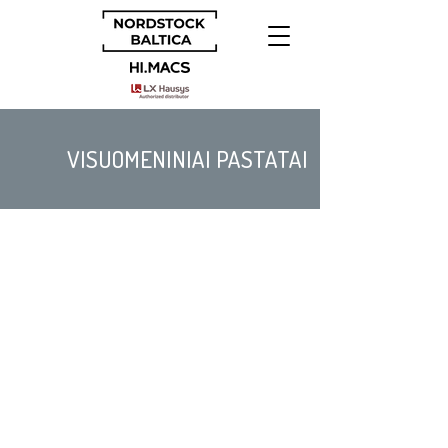
VISUOMENINIAI PASTATAI
Su HIMACS Solid Surface visuomeniniuose
pastatuose ir erdvėse sukuriamas ne tik
išskirtinai patvarus interjeras, bet ir
charakteringas dizainas.
SUSISIEKTI DĖL KAINOS