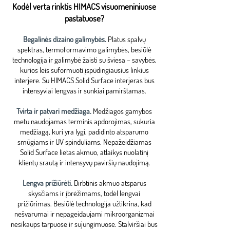
Kodėl verta rinktis HIMACS visuomeniniuose
pastatuose?
Begalinės dizaino galimybės.
Platus spalvų
spektras, termoformavimo galimybės, besiūlė
technologija ir galimybė žaisti su šviesa – savybės,
kurios leis suformuoti įspūdingiausius linkius
interjere. Su HIMACS Solid Surface interjeras bus
intensyviai lengvas ir sunkiai pamirštamas.
Tvirta ir patvari medžiaga.
Medžiagos gamybos
metu naudojamas terminis apdorojimas, sukuria
medžiagą, kuri yra lygi, padidinto atsparumo
smūgiams ir UV spinduliams. Nepažeidžiamas
Solid Surface lietas akmuo, atlaikys nuolatinį
klientų srautą ir intensyvų paviršių naudojimą.
Lengva prižiūrėti.
Dirbtinis akmuo atsparus
skysčiams ir įbrėžimams, todėl lengvai
prižiūrimas. Besiūlė technologija užtikrina, kad
nešvarumai ir nepageidaujami mikroorganizmai
nesikaups tarpuose ir sujungimuose. Stalviršiai bus