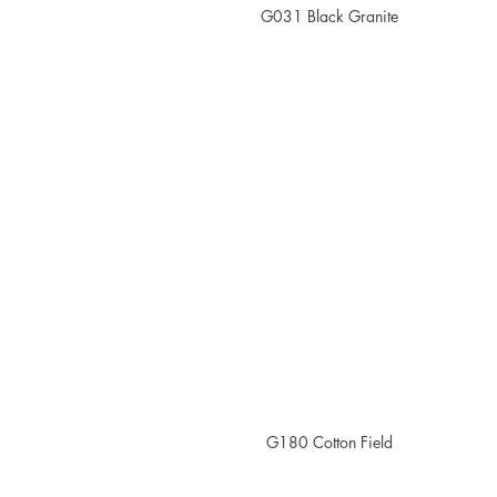
G031 Black Granite
G180 Cotton Field