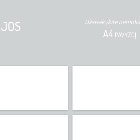
Užsisakykite nemok
IJOS
A4
PAVYZDĮ
Gravilla
Intense Ultra
HIMACS
HIMACS
Volcanics
Granite, sparkle, quartz, sand & pearl
HIMACS
HIMACS