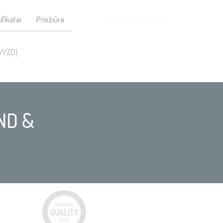
+370 684 96441
ifikatai
Priežiūra
VYZDĮ
ND &