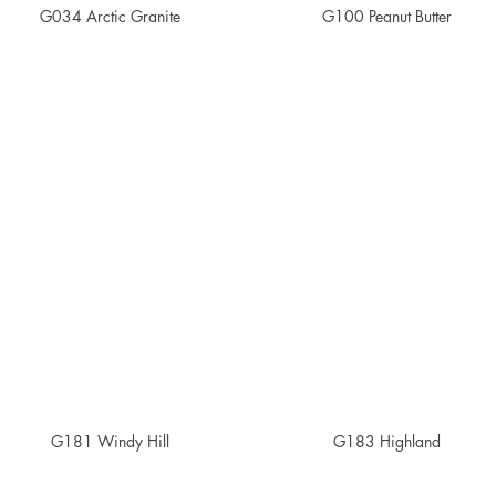
G034 Arctic Granite
G100 Peanut Butter
G181 Windy Hill
G183 Highland