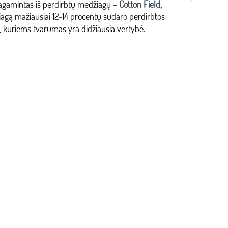
s pagamintas iš perdirbtų medžiagų –
Cotton Field,
iagą mažiausiai 12-14 procentų sudaro perdirbtos
, kuriems tvarumas yra didžiausia vertybė.