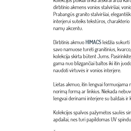
kolekcijos puikiai tinka atskirai arba k
dirbtinio akmens vonios stalviršiai, vonios
Prabangūs granito stalviršiai, elegantiš
interjerui suteiks tekstūros, charakterio
namų akcentu.
Dirbtinis akmuo
HIMACS
leidžia sukurti
savo namuose turėti granitinius, kvarco,
kolekcija skirta būtent Jums. Pasirinkit
gama nuo blizgančiai baltos iki itin juodo
naudoti virtuvės ir vonios interjere.
Lietas akmuo, itin lengvai formuojama m
norimą formą ar linkius. Niekada nebuvo
lengvai derinami interjere su baldais ir
Kolekcijos spalvos pažymėtos saulės sim
apdailai, nes turi papildomas UV spindu