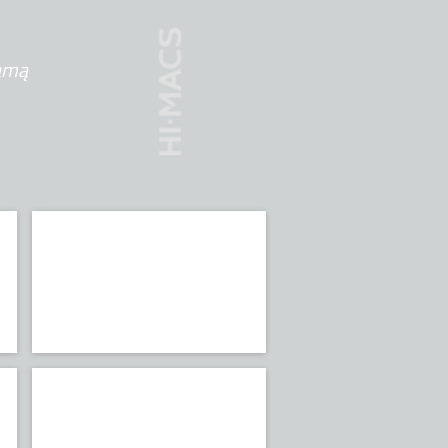
amą
Solid
HIMACS
Aster (Galaxy)
HIMACS