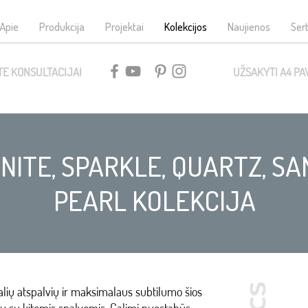
Apie
Produkcija
Projektai
Kolekcijos
Naujienos
Sert
TE KONSULTACIJAI
UŽSAKYTI A4 PA
NITE, SPARKLE, QUARTZ, SA
PEARL KOLEKCIJA
ių atspalvių ir maksimalaus subtilumo šios