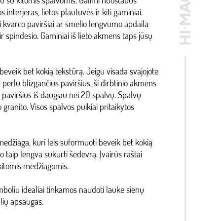
artu su kitomis spalvomis. Galimi nuostabūs
 interjeras, lietos plautuvės ir kiti gaminiai.
ki kvarco paviršiai ar smėlio lengvumo apdaila
 ir spindesio. Gaminiai iš lieto akmens taps jūsų
 beveik bet kokią tekstūrą. Jeigu visada svajojote
 perlu blizgančius paviršius, ši dirbtinio akmens
e paviršius iš daugiau nei 20 spalvų. Spalvų
 granito. Visos spalvos puikiai pritaikytos
edžiaga, kuri leis suformuoti beveik bet kokią
 taip lengva sukurti šedevrą. Įvairūs raštai
 kitomis medžiagomis.
boliu idealiai tinkamos naudoti lauke sienų
lių apsaugas.