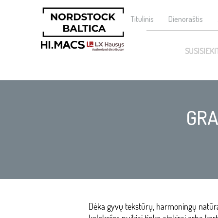
Titulinis
Dienoraštis
SUSISIEKI
GRA
Dėka gyvų tekstūrų, harmoningų natūral