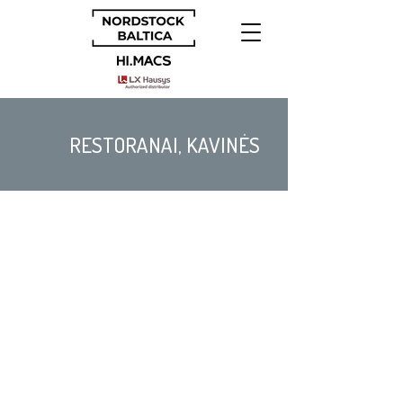
RESTORANAI, KAVINĖS
Sertifikuota kokybė ir saugumas, medžiagos
patvarumas užtikrins ilgalaikį naudojimą.
HIMACS Solid Surface svetingumo sektoriuje
yra geriausias sprendimas.
Lieto akmens
ilgaamžiškumas, patvarumas
ir neporėtas paviršius
– pagrindinės savybės,
dėl kurių Solid Surface tampa vis
populiaresniu pasirinkimu restoranuose ir
kavinėse.