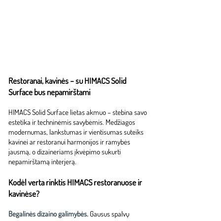
SUSISIEKTI DĖL KAINOS
Restoranai, kavinės – su HIMACS Solid
Surface bus nepamirštami
HIMACS Solid Surface lietas akmuo – stebina savo
estetika ir techninėmis savybėmis. Medžiagos
modernumas, lankstumas ir vientisumas suteiks
kavinei ar restoranui harmonijos ir ramybės
jausmą, o dizaineriams įkvėpimo sukurti
nepamirštamą interjerą.
Kodėl verta rinktis HIMACS restoranuose ir
kavinėse?
Begalinės dizaino galimybės.
Gausus spalvų