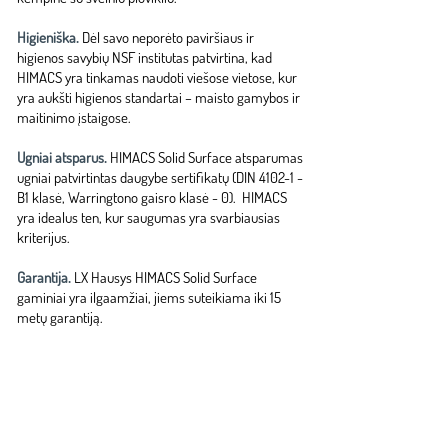
Higieniška.
Dėl savo neporėto paviršiaus ir
higienos savybių NSF institutas patvirtina, kad
HIMACS yra tinkamas naudoti viešose vietose, kur
yra aukšti higienos standartai – maisto gamybos ir
maitinimo įstaigose.
Ugniai atsparus.
HIMACS Solid Surface atsparumas
ugniai patvirtintas daugybe sertifikatų (DIN 4102-1 -
B1 klasė, Warringtono gaisro klasė - 0). HIMACS
yra idealus ten, kur saugumas yra svarbiausias
kriterijus.
Garantija.
LX Hausys HIMACS Solid Surface
gaminiai yra ilgaamžiai, jiems suteikiama iki 15
metų garantiją.