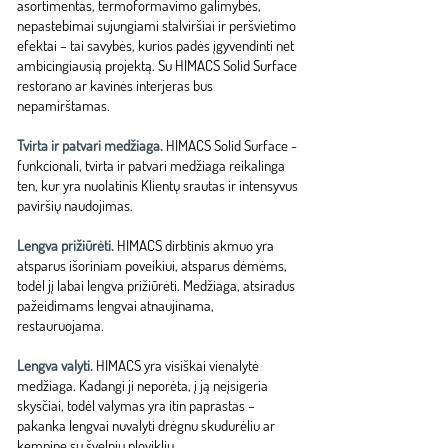
asortimentas, termoformavimo galimybės,
nepastebimai sujungiami stalviršiai ir peršvietimo
efektai – tai savybės, kurios padės įgyvendinti net
ambicingiausią projektą. Su HIMACS Solid Surface
restorano ar kavinės interjeras bus
nepamirštamas.
Tvirta ir patvari medžiaga.
HIMACS Solid Surface -
funkcionali, tvirta ir patvari medžiaga reikalinga
ten, kur yra nuolatinis Klientų srautas ir intensyvus
paviršių naudojimas.
Lengva prižiūrėti.
HIMACS dirbtinis akmuo yra
atsparus išoriniam poveikiui, atsparus dėmėms,
todėl jį labai lengva prižiūrėti. Medžiaga, atsiradus
pažeidimams lengvai atnaujinama,
restauruojama.
Lengva valyti.
HIMACS yra visiškai vienalytė
medžiaga. Kadangi ji neporėta, į ją neįsigeria
skysčiai, todėl valymas yra itin paprastas –
pakanka lengvai nuvalyti drėgnu skudurėliu ar
kempine su švelniu plovikliu.