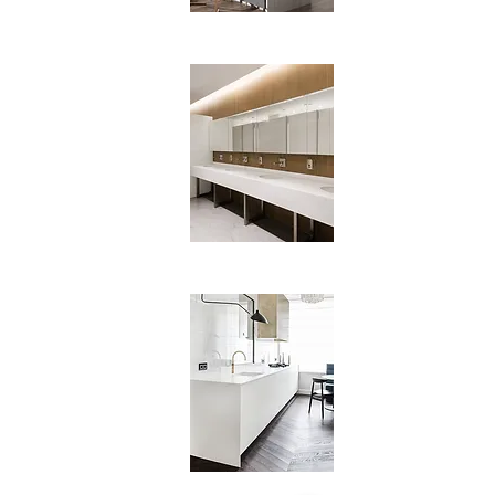
Vonios stalviršiai
Lieto akmens
plautuvės