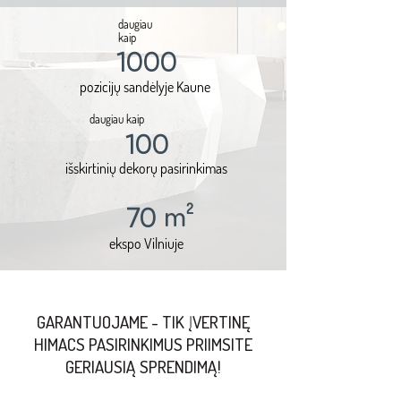
daugiau
kaip
1000
pozicijų sandėlyje Kaune
daugiau kaip
100
išskirtinių dekorų pasirinkimas
m
2
70
ekspo Vilniuje
GARANTUOJAME - TIK ĮVERTINĘ
HIMACS PASIRINKIMUS PRIIMSITE
GERIAUSIĄ SPRENDIMĄ!