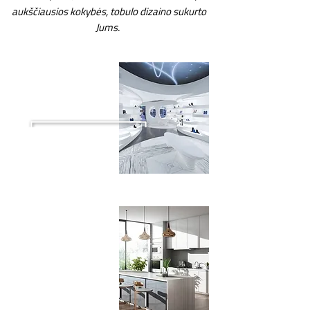
aukščiausios kokybės, tobulo dizaino sukurto
Jums.
Dirbtinio akmens
stalviršiai
Virtuvės stalviršiai