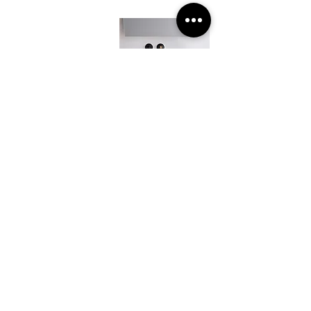
Lieto akmens
kriauklės
Dirbtinio akmens
fasadai