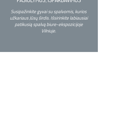
Susipažinkite gyvai su spalvomis, kurios
užkariaus Jūsų širdis. Išsirinkite labiausiai
patikusią spalvą biure-ekspozicijoje
Vilniuje.
JONAS ZAKARAUSKAS
HIMACS
aptarnavimo ir projektų
asistentas
+370 684 96441
info@himacsbaltica.com