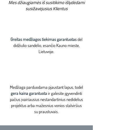
Mes džiaugiamės iš susitikimo išlydėdami
susižavėjusius Klientus
Greitas medžiagos tiekimas garantuotas
dėl
didžiulio sandėlio, esančio Kauno mieste,
Lietuvoje.
Medžiaga parduodama pjaustant lapus, todėl
gera kaina garantuota
ir galėsite įgyvendinti
pačius įvairiausius nestandartinius nedidelius
projektus arba mažesnius vonios stalviršius
su praustuvais.