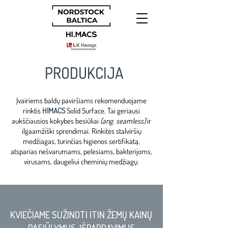
PRODUKCIJA
Įvairiems baldų paviršiams rekomenduojame
rinktis
HIMACS
Solid Surface.
Tai geriausi
aukščiausios kokybės besiūliai
(ang. seamless)
ir
ilgaamžiški sprendimai.
Rinkitės stalviršių
medžiagas, turinčias higienos sertifikatą,
atsparias nešvarumams,
pelėsiams, bakterijoms,
virusams, daugeliui cheminių medžiagų.
KVIEČIAME SUŽINOTI ITIN ŽEMŲ KAINŲ
PASIŪLYMUS, IŠPARDAVIMUS