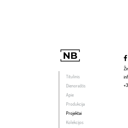
Ži
Titulinis
in
+3
Dienoraštis
Apie
Produkcija
Projektai
Kolekcijos