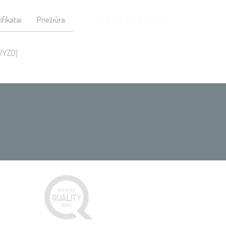
+370 684 96441
ifikatai
Priežiūra
VYZDĮ