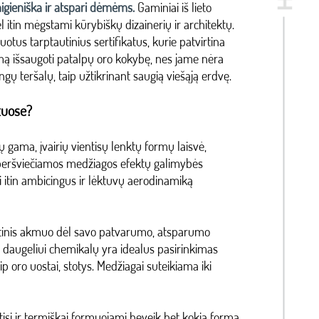
higieniška ir atspari dėmėms.
Gaminiai iš lieto
l itin mėgstami kūrybiškų dizainerių ir architektų.
tus tarptautinius sertifikatus, kurie patvirtina
mą išsaugoti patalpų oro kokybę, nes jame nėra
ingų teršalų, taip užtikrinant saugią viešąją erdvę.
tuose?
ų gama, įvairių vientisų lenktų formų laisvė,
eršviečiamos medžiagos efektų galimybės
i itin ambicingus ir lėktuvų aerodinamiką
tinis akmuo dėl savo patvarumo, atsparumo
daugeliui chemikalų yra idealus pasirinkimas
p oro uostai, stotys. Medžiagai suteikiama iki
tisi ir termiškai formuojami beveik bet kokia forma.