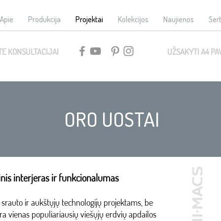
Apie
Produkcija
Projektai
Kolekcijos
Naujienos
Sert
TE KONSULTACIJAI
UŽSAKYTI A4 PA
ORO UOSTAI
is interjeras ir funkcionalumas
srauto ir aukštųjų technologijų projektams, be
ra vienas populiariausių viešųjų erdvių apdailos