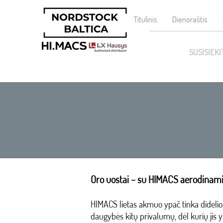
Titulinis
Dienoraštis
SUSISIEKI
Oro uostai – su HIMACS aerodinamin
HIMACS lietas akmuo ypač tinka didelio 
daugybės kitų privalumų, dėl kurių jis y