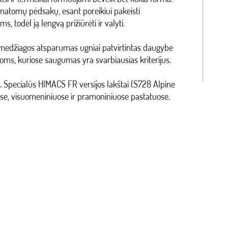
e matomų pėdsakų, esant poreikiui pakeisti
s, todėl ją lengvą prižiūrėti ir valyti.
medžiagos atsparumas ugniai patvirtintas daugybe
ietoms, kuriose saugumas yra svarbiausias kriterijus.
.
Specialūs HIMACS FR versijos lakštai (S728 Alpine
se, visuomeniniuose ir pramoniniuose pastatuose.