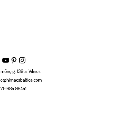
rmūnų g. 139 a, Vilnius
fo@himacsbaltica.com
70 684 96441