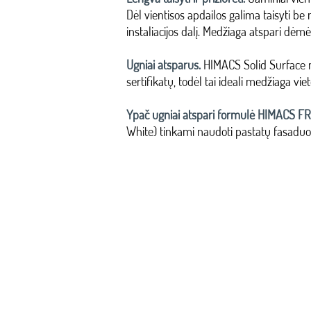
Dėl vientisos apdailos galima taisyti b
instaliacijos dalį. Medžiaga atspari dėmėm
Ugniai atsparus.
HIMACS Solid Surface 
sertifikatų, todėl tai ideali medžiaga v
Ypač ugniai atspari formulė HIMACS FR
White) tinkami naudoti pastatų fasaduo