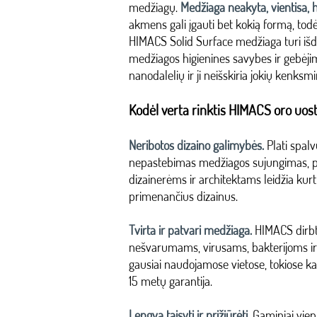
medžiagų.
Medžiaga neakyta, vientisa, 
akmens gali įgauti bet kokią formą, todė
HIMACS Solid Surface medžiaga turi išduo
medžiagos higienines savybes ir gebėji
nanodalelių ir ji neišskiria jokių kenksm
Kodėl verta rinktis HIMACS oro uos
Neribotos dizaino galimybės.
Plati spalv
nepastebimas medžiagos sujungimas, p
dizainerėms ir architektams leidžia kurt
primenančius dizainus.
Tvirta ir patvari medžiaga.
HIMACS dirb
nešvarumams, virusams, bakterijoms ir 
gausiai naudojamose vietose, tokiose kai
15 metų garantija.
Lengva taisyti ir prižiūrėti.
Gaminiai vien