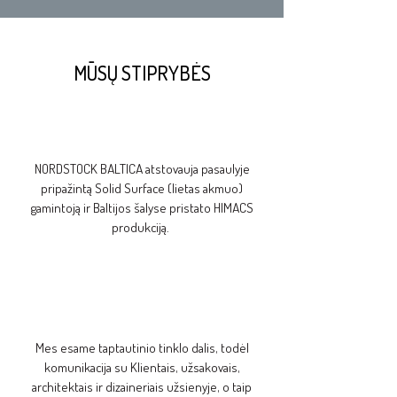
MŪSŲ STIPRYBĖS
NORDSTOCK BALTICA atstovauja pasaulyje
pripažintą Solid Surface (lietas akmuo)
gamintoją ir Baltijos šalyse pristato
HIMACS
produkciją.
Mes esame taptautinio tinklo dalis, todėl
komunikacija su Klientais, užsakovais,
architektais ir dizaineriais užsienyje, o taip