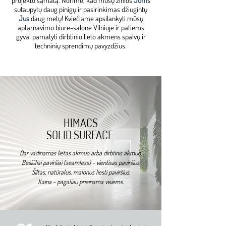
projekto sąmatą. ​Norime, kad mūsų žinios
Jums
sutaupytų daug pinigų ir pasirinkimas džiugintų
Jus
daug metų!
Kviečiame apsilankyti mūsų
aptarnavimo biure-salone Vilniuje ir patiems
gyvai pamatyti dirbtinio lieto akmens spalvų ir
techninių sprendimų pavyzdžius.
HIMACS
SOLID SURFACE
Dar vadinamas lietas akmuo arba dirbtinis akmuo.
Besiūliai paviršiai (seamless) - vientisas paviršius.
Šiltas, natūralus, malonus liesti paviršius.
Kaina - pagaliau prieinama visiems.