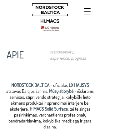
APIE
responsibility,
experience, progress
NORDSTOCK BALTICA
- oficialus
LX HAUSYS
atstovas Baltijos šalims.
Mūsų stiprybė
- išskirtinis
servisas, stipri verslo strategija, kokybiški lieto
akmens produktai ir sprendimai interjere bei
eksterjere.
HIMACS Solid Surface
, tai teisingas
pasirinkimas, vertinantiems profesionalų
bendradarbiavimą, kokybišką medžiagą ir gerą
dizainą.