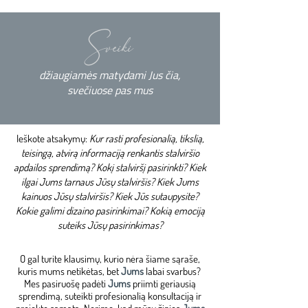
Sveiki
džiaugiamės matydami Jus čia,
svečiuose pas mus
Ieškote atsakymų:
Kur rasti profesionalią, tikslią,
teisingą, atvirą informaciją renkantis stalviršio
apdailos sprendimą? Kokį stalviršį pasirinkti? Kiek
ilgai Jums tarnaus Jūsų stalviršis? Kiek Jums
kainuos Jūsų stalviršis? Kiek Jūs sutaupysite?
Kokie galimi dizaino pasirinkimai? Kokią emociją
suteiks Jūsų pasirinkimas?
​O gal turite klausimų, kurio nėra šiame sąraše,
kuris mums netikėtas, bet
Jums
labai svarbus? ​
Mes pasiruošę padėti
Jums
priimti geriausią
sprendimą, suteikti profesionalią konsultaciją ir