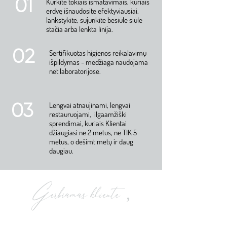
01
Kurkite tokiais išmatavimais, kuriais
erdvę išnaudosite efektyviausiai,
lankstykite, sujunkite besiūle siūle
stačia arba lenkta linija.
02
Sertifikuotas higienos reikalavimų
išpildymas - medžiaga naudojama
net laboratorijose.
03
Lengvai atnaujinami, lengvai
restauruojami, ilgaamžiški
sprendimai, kuriais Klientai
džiaugiasi ne 2 metus, ne TIK 5
metus, o dešimt metų ir daug
daugiau.
,
Gerbiamas kliente