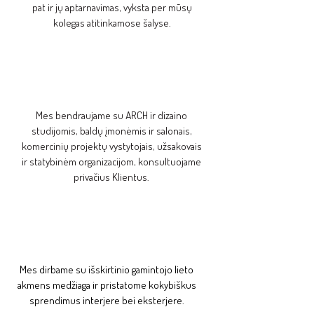
pat ir jų aptarnavimas, vyksta per mūsų
kolegas atitinkamose šalyse.
Mes bendraujame su ARCH ir dizaino
studijomis, baldų įmonėmis ir salonais,
komercinių projektų vystytojais, užsakovais
ir statybinėm organizacijom, konsultuojame
privačius Klientus.
Mes dirbame su išskirtinio gamintojo lieto
akmens medžiaga ir pristatome kokybiškus
sprendimus interjere bei eksterjere.