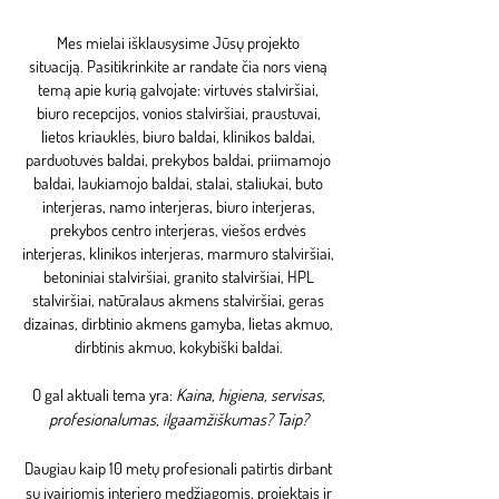
Mes mielai išklausysime Jūsų projekto
situaciją.
Pasitikrinkite ar randate čia nors vieną
temą apie kurią galvojate:
virtuvės stalviršiai,
biuro recepcijos, vonios stalviršiai, praustuvai,
lietos kriauklės, biuro baldai, klinikos baldai,
parduotuvės baldai, prekybos baldai, priimamojo
baldai, laukiamojo baldai, stalai, staliukai, buto
interjeras, namo interjeras, biuro interjeras,
prekybos centro interjeras, viešos erdvės
interjeras, klinikos interjeras, marmuro stalviršiai,
betoniniai stalviršiai, granito stalviršiai, HPL
stalviršiai, natūralaus akmens stalviršiai, geras
dizainas, dirbtinio akmens gamyba, lietas akmuo,
dirbtinis akmuo, kokybiški baldai.
O gal aktuali tema yra:
Kaina, higiena, servisas,
profesionalumas, ilgaamžiškumas?
Taip?
Daugiau kaip 10 metų profesionali patirtis dirbant
su įvairiomis interjero medžiagomis, projektais ir