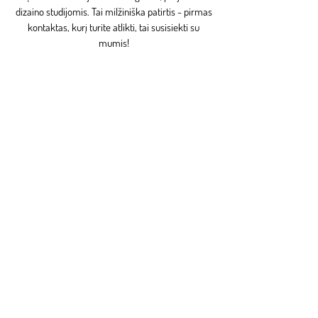
dizaino studijomis.
Tai milžiniška patirtis - pirmas
kontaktas, kurį turite atlikti, tai susisiekti su
mumis!
Povilas Zakarauskas
povilas@nordstock.fi
+
370 678 85661
Vilma Židonytė
vilma@nordstock.fi
+370 608 55046
Jonas Zakarauskas