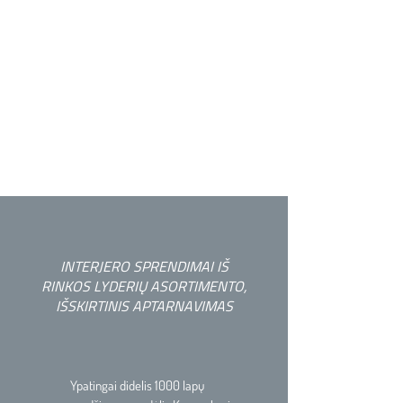
info@himacsbaltica.com
+370 684 96441
NEMOKAMA KONSULTACIJA
INTERJERO SPRENDIMAI IŠ
RINKOS LYDERIŲ ASORTIMENTO,
IŠSKIRTINIS APTARNAVIMAS
Ypatingai didelis 1000 lapų