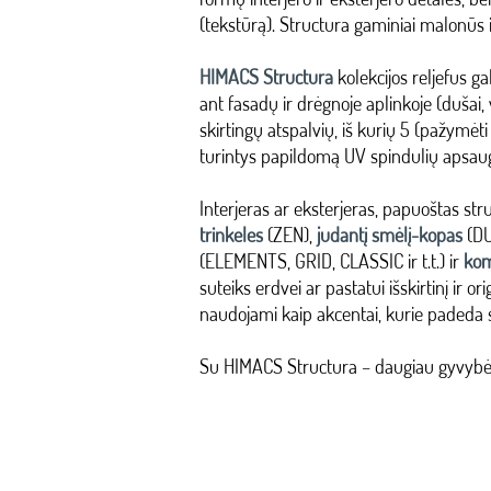
(tekstūrą). Structura gaminiai malonūs ir
HIMACS Structura
kolekcijos reljefus ga
ant fasadų ir drėgnoje aplinkoje (dušai, v
skirtingų atspalvių, iš kurių 5 (pažymėti
turintys papildomą UV spindulių apsau
Interjeras ar eksterjeras, papuoštas st
trinkeles
(ZEN),
judantį smėlį-kopas
(DU
(ELEMENTS, GRID, CLASSIC ir t.t.) ir
kom
suteiks erdvei ar pastatui išskirtinį ir or
naudojami kaip akcentai, kurie padeda 
Su HIMACS Structura – daugiau gyvybės 