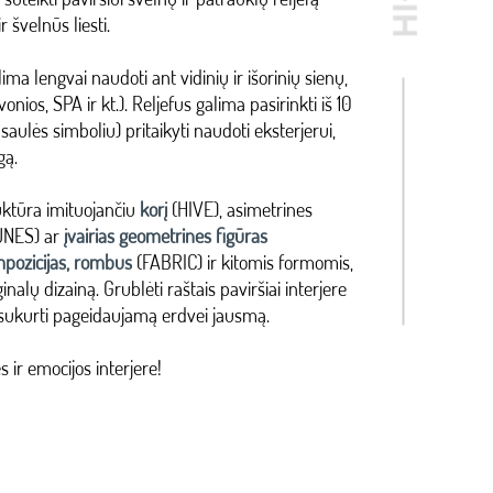
 švelnūs liesti.
lima lengvai naudoti ant vidinių ir išorinių sienų,
onios, SPA ir kt.). Reljefus galima pasirinkti iš 10
 saulės simboliu) pritaikyti naudoti eksterjerui,
gą.
ruktūra imituojančiu
korį
(HIVE), asimetrines
NES) ar
įvairias geometrines figūras
pozicijas, rombus
(FABRIC) ir kitomis formomis,
iginalų dizainą. Grublėti raštais paviršiai interjere
sukurti pageidaujamą erdvei jausmą.
ir emocijos interjere!