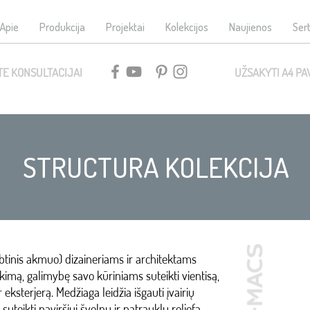
Apie
Produkcija
Projektai
Kolekcijos
Naujienos
Sert
TE KONSULTACIJAI
UŽSAKYTI A4 PA
STRUCTURA KOLEKCIJA
btinis akmuo) dizaineriams ir architektams
nkimą, galimybę savo kūriniams suteikti vientisą,
r eksterjerą. Medžiaga leidžia išgauti įvairių
 suteikti paviršiui švelnų ir patrauklų reljefą