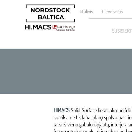
Titulinis
Dienoraštis
SUSISIEKI
HIMACS
Solid Surface lietas akmuo (dir
suteikia ne tik labai platų spalvų pasiri
tarsi iš vieno gabalo išpjautą, interjerą a
formų interjero ir eksterjero detales, bei