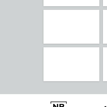
Lucia
HIMACS
Concrete
HIMACS