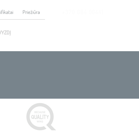
+370 684 96441
ifikatai
Priežiūra
VYZDĮ