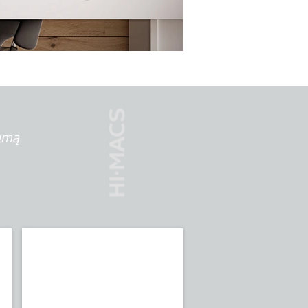
amą
Solid
HIMACS