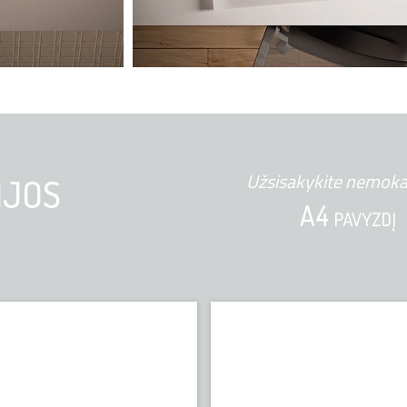
Užsisakykite nemok
IJOS
A4
PAVYZDĮ
Gravilla
Intense Ultra
HIMACS
HIMACS