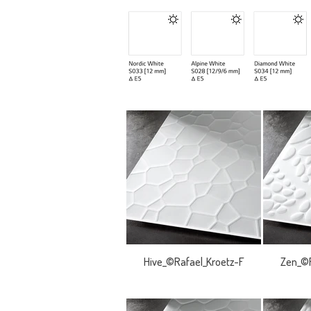
Hive_©Rafael_Kroetz-F
Zen_©R