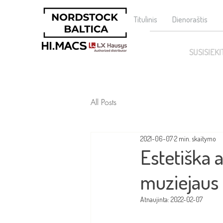
Titulinis
Dienoraštis
SUSISIEKI
All Posts
2021-06-07
2 min. skaitymo
Estetiška 
muziejaus 
Atnaujinta:
2022-02-07