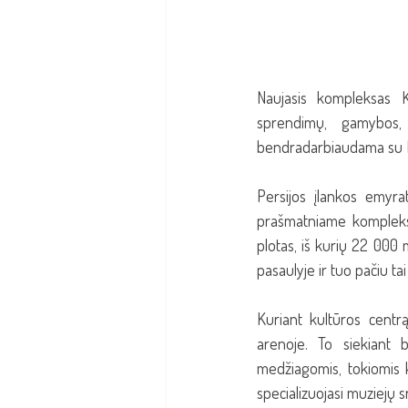
Naujasis kompleksas K
sprendimų, gamybos, 
bendradarbiaudama su 
Persijos įlankos emyrat
prašmatniame komplekse
plotas, iš kurių 22 000 
pasaulyje ir tuo pačiu tai
Kuriant kultūros centrą
arenoje. To siekiant 
medžiagomis, tokiomis ka
specializuojasi muziejų s