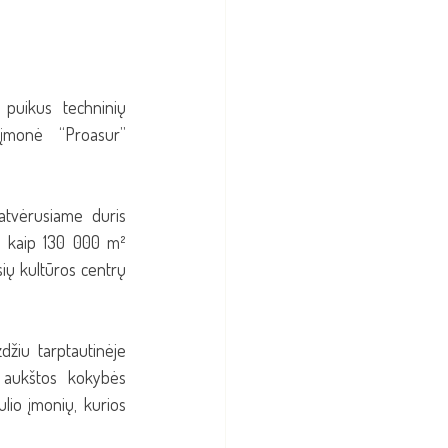
puikus techninių 
įmonė “Proasur” 
atvėrusiame duris 
 kaip 130 000 m² 
ių kultūros centrų 
žiu tarptautinėje 
 aukštos kokybės 
lio įmonių, kurios 