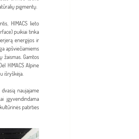
atūralių pigmentų.
ntis, HIMACS lieto 
ace) puikiai tinka 
rjerą energijos ir 
aga apšviečiamiems 
ų žaismas. Gamtos 
Dėl HIMACS Alpine 
 išryškėja.
 dvasią naujajame 
kai įgyvendindama 
ltūrinės patirties 