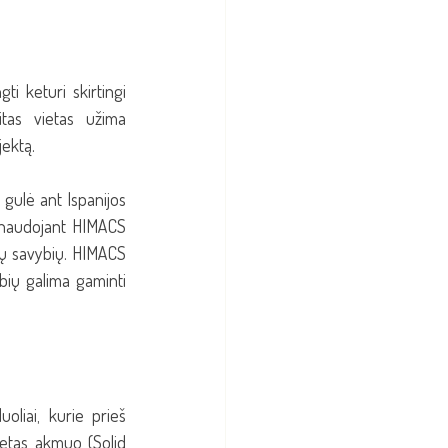
i keturi skirtingi 
tas vietas užima 
ektą. 
gulė ant Ispanijos 
 naudojant HIMACS 
ių savybių. HIMACS 
bių galima gaminti 
oliai, kurie prieš 
etas akmuo (Solid 