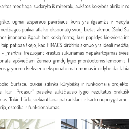
 kartos medžiaga, sudaryta iš mineralų, aukštos kokybės akrilo ir n
iško, ugniai atsparaus paviršiaus, kuris yra ilgaamžis ir nedyla
edžiagos puikiai atlaiko eksponatų svorį. Lietas akmuo (Solid Surf
es įmanoma išgauti bet kokią formą, kuri papildys kiekvieną inte
 taip pat paaiškėjo, kad HIMACS dirbtinis akmuo yra ideali medži
– įmantriai frezuojant kraštus sukuriamas nepakartojamas švies
ponatai apšviečiami žemiau grindų lygio įmontuotomis lempomis. 
vos grynumo kiekvieno eksponato matomumas ir didybė dar labiau
lid Surface) puikiai atitinka kūrybišką ir funkcionalią projekto
e, kur „Proasur“ pasiekė aukščiausio lygio rezultatus praktiš
us. Tokiu būdu, siekiant labai patrauklaus ir kartu neprilygstamo ku
rija, estetika ir funkcionalumas.