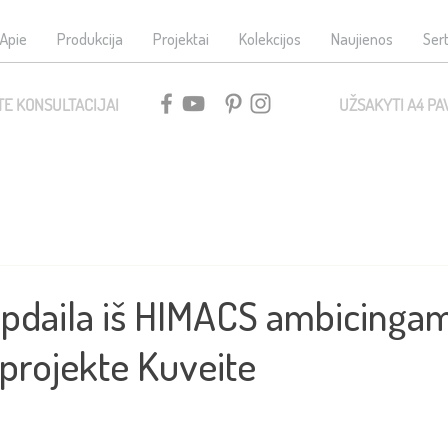
Apie
Produkcija
Projektai
Kolekcijos
Naujienos
Sert
TE KONSULTACIJAI
UŽSAKYTI A4 PA
apdaila iš HIMACS ambicinga
projekte Kuveite