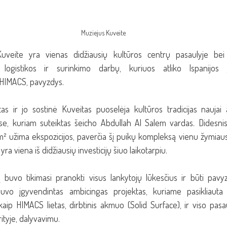
Muziejus Kuveite
uveite yra vienas didžiausių kultūros centrų pasaulyje bei 
logistikos ir surinkimo darbų, kuriuos atliko Ispanijos 
HIMACS, pavyzdys.
as ir jo sostinė Kuveitas puoselėja kultūros tradicijas naujai 
, kuriam suteiktas šeicho Abdullah Al Salem vardas. Didesnis
m² užima ekspozicijos, paverčia šį puikų kompleksą vienu žymiaus
 yra viena iš didžiausių investicijų šiuo laikotarpiu.
 buvo tikimasi pranokti visus lankytojų lūkesčius ir būti pavyzd
buvo įgyvendintas ambicingas projektas, kuriame pasikliauta
ip HIMACS lietas, dirbtinis akmuo (Solid Surface), ir viso pasau
rityje, dalyvavimu.