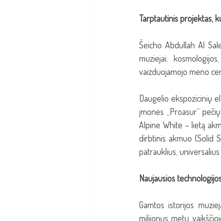
Tarptautinis projektas, ku
Šeicho Abdullah Al Sale
muziejai: kosmologijo
vaizduojamojo meno centra
Daugelio ekspozicinių el
įmonės „Proasur“ pečių.
Alpine White – lietą akm
dirbtinis akmuo (Solid S
patrauklius, universaliu
Naujausios technologijos
Gamtos istorijos muzieja
milijonus metų vaikšči