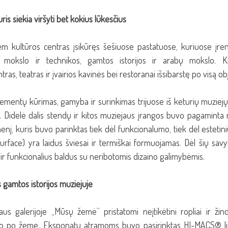
ris siekia viršyti bet kokius lūkesčius
m kultūros centras įsikūręs šešiuose pastatuose, kuriuose įrengt
s, mokslo ir technikos, gamtos istorijos ir arabų mokslo. Ki
s, teatras ir įvairios kavinės bei restoranai išsibarstę po visą obj
ementų kūrimas, gamyba ir surinkimas trijuose iš keturių muziejų 
 Didelė dalis stendų ir kitos muziejaus įrangos buvo pagaminta
enį, kuris buvo parinktas tiek dėl funkcionalumo, tiek dėl estetin
urface) yra laidus šviesai ir termiškai formuojamas. Dėl šių savy
s ir funkcionalius baldus su neribotomis dizaino galimybėmis.
 gamtos istorijos muziejuje
us galerijoje „Mūsų žemė“ pristatomi neįtikėtini ropliai ir žindu
ojo po žemę. Eksponatų atramoms buvo pasirinktas HI-MACS® li