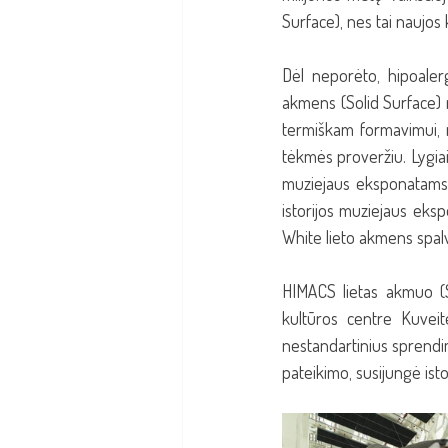
Surface), nes tai naujos
Dėl neporėto, hipoalerg
akmens (Solid Surface) m
termiškam formavimui, n
tėkmės proveržiu. Lygiai
muziejaus eksponatams 
istorijos muziejaus eks
White lieto akmens spal
HIMACS lietas akmuo (So
kultūros centre Kuveit
nestandartinius sprendim
pateikimo, susijungė isto