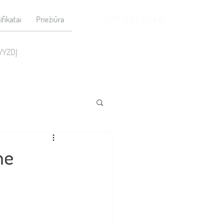
+370 684 96441
ifikatai
Priežiūra
VYZDĮ
me