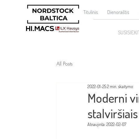
Titulinis
Dienoraštis
SUSISIEKI
All Posts
2022-01-25
2 min. skaitymo
Moderni vi
stalviršia
Atnaujinta:
2022-02-07