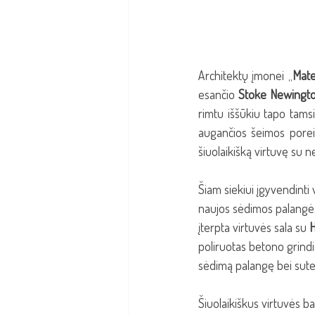
Architektų įmonei „
Mate
esančio 
Stoke Newingt
rimtu iššūkiu tapo tamsi
augančios šeimos poreik
šiuolaikišką virtuvę su n
Šiam siekiui įgyvendinti 
naujos sėdimos palangės 
įterpta virtuvės sala su 
H
poliruotas betono grindi
sėdimą palangę bei suteik
Šiuolaikiškus virtuvės b