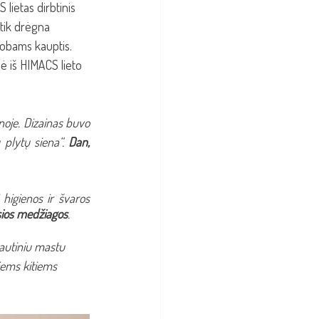
 lietas dirbtinis 
 tik drėgna 
robams kauptis. 
ė iš HIMACS lieto 
noje. Dizainas buvo 
 plytų siena“. 
Dan, 
igienos ir švaros 
sios medžiagos
.
autiniu mastu 
iems kitiems 