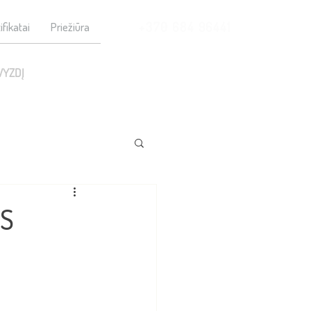
+370 684 96441
ifikatai
Priežiūra
VYZDĮ
CS