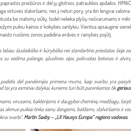
 paprastos priežiūros ir dėl jų glotnios, patrauklios apdailos. HIMACS
a virtuvės stalviršiams, nes ji neturi porų, yra itin lengvai valoma
ontuota be matomų siūlių, todėl nelieka plyšių nešvarumams ir mik
žymi puikiu kainos ir kokybės santykiu. Vientisa apsauginė sienel
maisto ruošimo zonos padidina erdvės ir ramybės pojūtį.
biau šiuolaikiško ir kūrybiško nei standartinis priestatas šioje zo
 su sėdima palange, ąžuolinės sijos, poliruotas betonas ir atvirų
 padėtis dėl pandemijos primena mums, kaip svarbu yra paisyti h
d tai yra esminiai dalykai, kuriems turi būti parenkamos tik 
geriau
ms, virusams, bakterijoms ir daugybei cheminių medžiagų, tarpt
tas akmuo puikiai tinka sienų dangoms, baldams, stalviršiams ir vis
krai svarbi“. 
Martin Saxby – „LX Hausys Europe“ regiono vadovas.