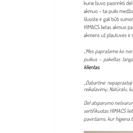
kurie buvo pasirinkti dėl
akmuo – tai puiki medžiag
šluoste ir gali būti sum
HIMACS lietas akmuo pasi
akmens už plautuvės ir 
„Mes paprašėme ko nors la
puikus – pakeltas langas
klientas.
„Dabartinė nepaprastoji
reikalavimų. Natūralu, ka
Dėl atsparumo nešvaruma
sertifikuotas HIMACS lie
paviršiams, kur higiena ti