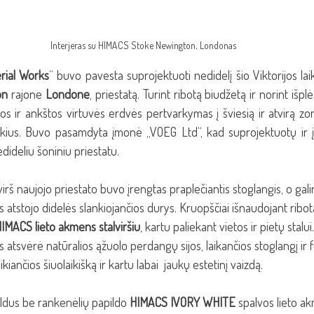
Interjeras su HIMACS Stoke Newington, Londonas
rial Works
“ buvo pavesta suprojektuoti nedidelį šio Viktorijos la
on 
rajone
 Londone
,
priestatą.
Turint ribotą biudžetą ir norint išplė
os ir ankštos virtuvės erdvės pertvarkymas į šviesią ir atvirą zon
ius. Buvo pasamdyta įmonė „VOEG Ltd“, kad suprojektuotų ir įre
edideliu šoniniu priestatu.
virš naujojo priestato buvo įrengtas praplečiantis stoglangis, o gali
atstojo didelės slankiojančios durys. Kruopščiai išnaudojant ribo
IMACS lieto akmens stalviršiu
, kartu paliekant vietos ir pietų stalui.
s atsvėrė natūralios ąžuolo perdangų sijos, laikančios stoglangį ir
iančios šiuolaikišką ir kartu labai  jaukų estetinį vaizdą.
aldus be rankenėlių papildo 
HIMACS IVORY WHITE 
spalvos lieto akm