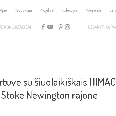
Apie
Produkcija
Projektai
Kolekcijos
Naujienos
Sert
TE KONSULTACIJAI
UŽSAKYTI A4 PA
rtuvė su šiuolaikiškais HIMA
is Stoke Newington rajone