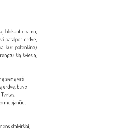
ikų blokuoto namo, 
sti patalpos erdvę, 
ą, kuri patenkintų 
ngtų šią šviesią, 
nę sieną virš 
tą erdvę, buvo 
 Tvirtas, 
 formuojančios 
ens stalviršiai, 