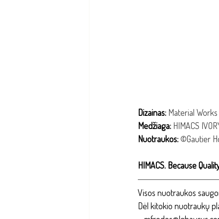
Dizainas: 
Material Works 
Medžiaga: 
HIMACS IVOR
Nuotraukos: 
©Gautier 
HIMACS. Because Quality
Visos nuotraukos saugomo
Dėl kitokio nuotraukų p
– mfredes@lghausys.co