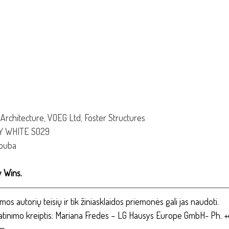
Architecture, VOEG Ltd, Foster Structures 
Y WHITE S029 
Houba
 Wins.
s autorių teisių ir tik žiniasklaidos priemonės gali jas naudoti.
latinimo kreiptis: Mariana Fredes – LG Hausys Europe GmbH- Ph. +
m 