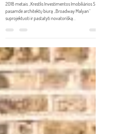
pagrindinėse erdvėse
2018 metais „Krestlis Investimentos Imobiliários Sa“
pasamdė architektų biurą „Broadway Malyan“
suprojektuoti ir pastatyti novatorišką...