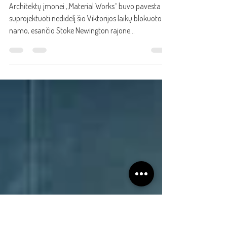
Moderni virtuvė su šiuolaikiškais
HIMACS stalviršiais Stoke Newington
rajone
Architektų įmonei „Material Works“ buvo pavesta
suprojektuoti nedidelį šio Viktorijos laikų blokuoto
namo, esančio Stoke Newington rajone...